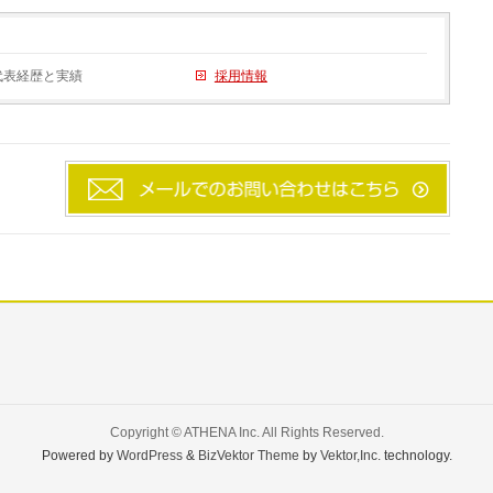
代表経歴と実績
採用情報
Copyright ©
ATHENA Inc.
All Rights Reserved.
Powered by
WordPress
&
BizVektor Theme
by
Vektor,Inc.
technology.